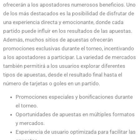
ofrecerán a los apostadores numerosos beneficios. Uno
de los más destacados es la posibilidad de disfrutar de
una experiencia directa y emocionante, donde cada
partido puede influir en los resultados de las apuestas.
Además, muchos sitios de apuestas ofrecerán
promociones exclusivas durante el torneo, incentivando
a los apostadores a participar. La variedad de mercados
también permitirá a los usuarios explorar diferentes
tipos de apuestas, desde el resultado final hasta el
número de tarjetas o goles en un partido.
Promociones especiales y bonificaciones durante
el torneo.
Oportunidades de apuestas en múltiples formatos
y mercados.
Experiencia de usuario optimizada para facilitar las