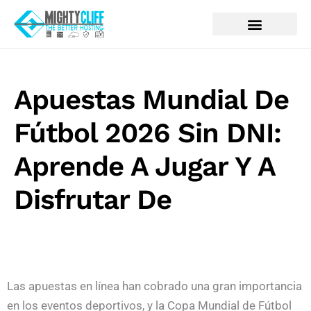
Apuestas Mundial De
Fútbol 2026 Sin DNI:
Aprende A Jugar Y A
Disfrutar De
Las apuestas en línea han cobrado una gran importancia
en los eventos deportivos, y la Copa Mundial de Fútbol