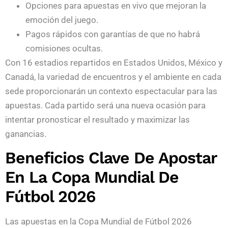
Opciones para apuestas en vivo que mejoran la
emoción del juego.
Pagos rápidos con garantías de que no habrá
comisiones ocultas.
Con 16 estadios repartidos en Estados Unidos, México y
Canadá, la variedad de encuentros y el ambiente en cada
sede proporcionarán un contexto espectacular para las
apuestas. Cada partido será una nueva ocasión para
intentar pronosticar el resultado y maximizar las
ganancias.
Beneficios Clave De Apostar
En La Copa Mundial De
Fútbol 2026
Las apuestas en la Copa Mundial de Fútbol 2026