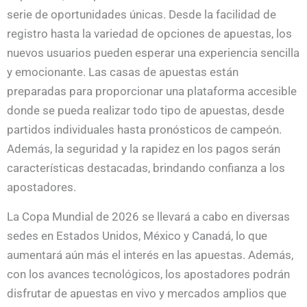
serie de oportunidades únicas. Desde la facilidad de
registro hasta la variedad de opciones de apuestas, los
nuevos usuarios pueden esperar una experiencia sencilla
y emocionante. Las casas de apuestas están
preparadas para proporcionar una plataforma accesible
donde se pueda realizar todo tipo de apuestas, desde
partidos individuales hasta pronósticos de campeón.
Además, la seguridad y la rapidez en los pagos serán
características destacadas, brindando confianza a los
apostadores.
La Copa Mundial de 2026 se llevará a cabo en diversas
sedes en Estados Unidos, México y Canadá, lo que
aumentará aún más el interés en las apuestas. Además,
con los avances tecnológicos, los apostadores podrán
disfrutar de apuestas en vivo y mercados amplios que