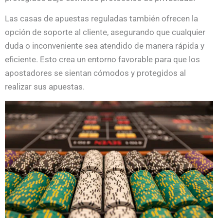
Las casas de apuestas reguladas también ofrecen la
opción de soporte al cliente, asegurando que cualquier
duda o inconveniente sea atendido de manera rápida y
eficiente. Esto crea un entorno favorable para que los
apostadores se sientan cómodos y protegidos al
realizar sus apuestas.