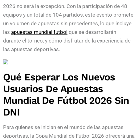
2026 no será la excepción. Con la participación de 48
equipos y un total de 104 partidos, este evento promete
un volumen de apuestas sin precedentes, lo que incluye
las
apuestas mundial futbol
que se desarrollarán
durante el torneo, y cómo disfrutar de la experiencia de
las apuestas deportivas.
Qué Esperar Los Nuevos
Usuarios De Apuestas
Mundial De Fútbol 2026 Sin
DNI
Para quienes se inician en el mundo de las apuestas
deportivas, la Copa Mundial de Fútbol 2026 ofrecerá una